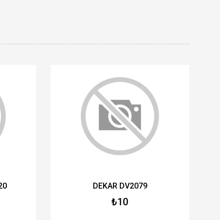
20
DEKAR DV2079
₺10