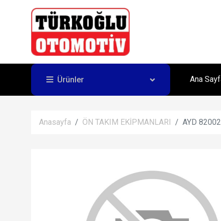
Ana Sayf
Ürünler
Anasayfa
ÖN TAKIM EKİPMANLARI
AYD 8200