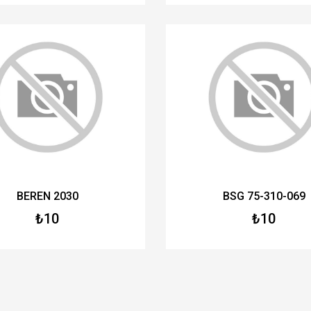
BEREN 2030
BSG 75-310-069
₺10
₺10