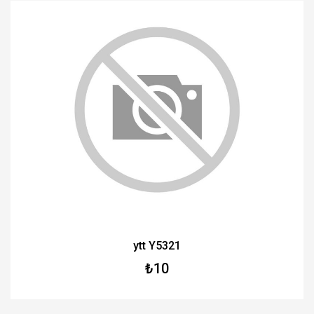
ytt Y5321
₺10