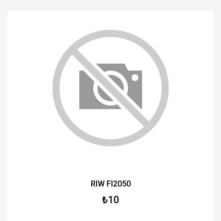
RIW FI2050
₺10