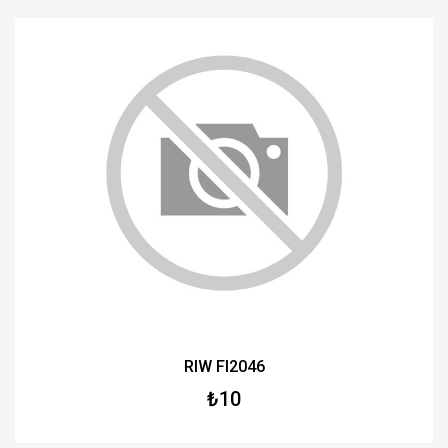
RIW FI2046
₺10