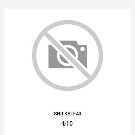
SNR KBLF43
₺10